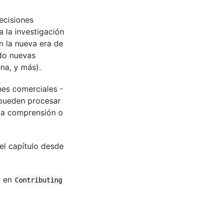
ecisiones
 la investigación
n la nueva era de
ndo nuevas
na, y más).
nes comerciales -
 pueden procesar
 la comprensión o
el capítulo desde
c en
Contributing