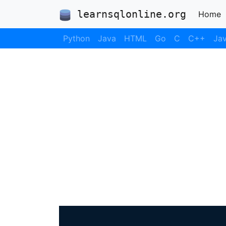
learnsqlonline.org
(
Home
Python
Java
HTML
Go
C
C++
Jav