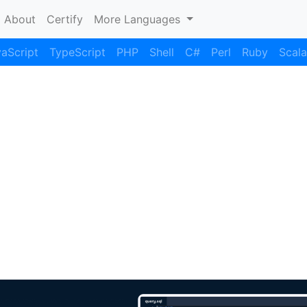
current)
About
Certify
More Languages
aScript
TypeScript
PHP
Shell
C#
Perl
Ruby
Scala